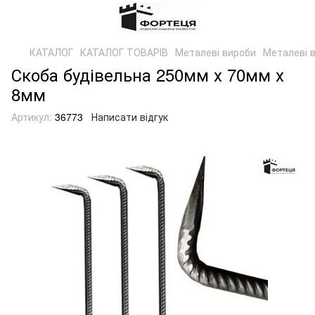
КАТАЛОГ
КАТАЛОГ ТОВАРІВ
Металеві вироби
Металеві 
Скоба будівельна 250мм х 70мм х
8мм
Артикул:
36773
Написати відгук