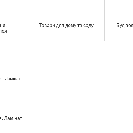
ни,
Товари для дому та саду
Будіве
лея
я. Ламінат