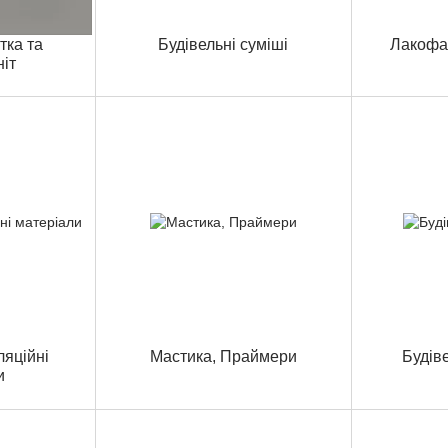
тка та
Будівельні суміші
Лакофа
іт
ляційні
Мастика, Праймери
Будів
и