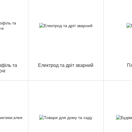
офіль та
Електрод та дріт зварний
П
ючі