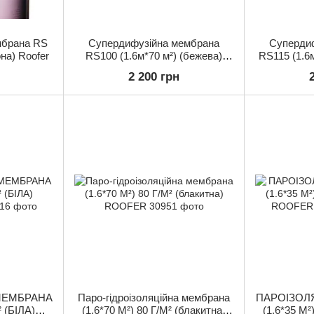
мбрана RS
Супердифузійна мембрана
Суперди
она) Roofer
RS100 (1.6м*70 м²) (бежева)
RS115 (1.6м
Roofer
2 200 грн
МЕМБРАНА
Паро-гідроізоляційна мембрана
ПАРОІЗОЛ
² (БІЛА)
(1.6*70 М²) 80 Г/М² (блакитна)
(1.6*35 М²