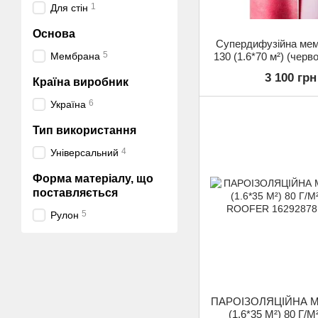
1
Для стін
Основа
Супердифузійна ме
5
Мембрана
130 (1.6*70 м²) (черв
3 100 грн
Країна виробник
6
Україна
Тип використання
4
Універсальний
Форма матеріалу, що
поставляється
5
Рулон
ПАРОІЗОЛЯЦІЙНА 
(1.6*35 М²) 80 Г/М