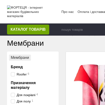
Перейти до основного контенту
Про нас
Оплата і доставк
КАТАЛОГ ТОВАРІВ
Головна
КАТАЛОГ
КАТАЛОГ ТОВАРІВ
Покрівельні мембрани, Плівки
Мембрани
Мембрани
Бренд
6
Roofer
Призначення
матеріалу
4
Для покрівлі
1
Для полу