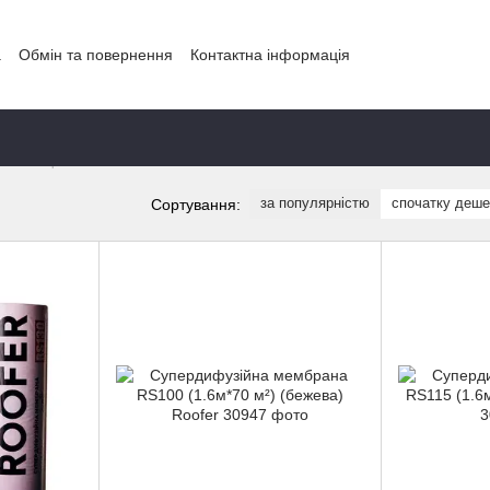
а
Обмін та повернення
Контактна інформація
Мембрани
за популярністю
спочатку деш
Сортування: