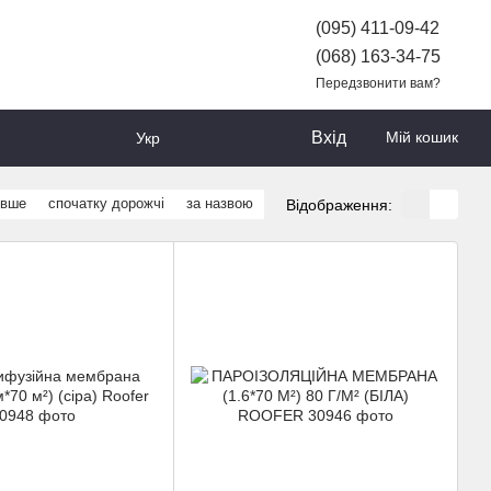
(095) 411-09-42
(068) 163-34-75
Передзвонити вам?
Вхід
Мій кошик
Укр
евше
спочатку дорожчі
за назвою
Відображення: