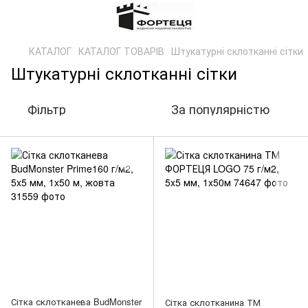
КАТАЛОГ
КАТАЛОГ ТОВАРІВ
Штукатурні склотканні сітки
Штукатурні склотканні сітки
Фільтр
За популярністю
Сітка склотканева BudMonster
Сітка склотканина ТМ