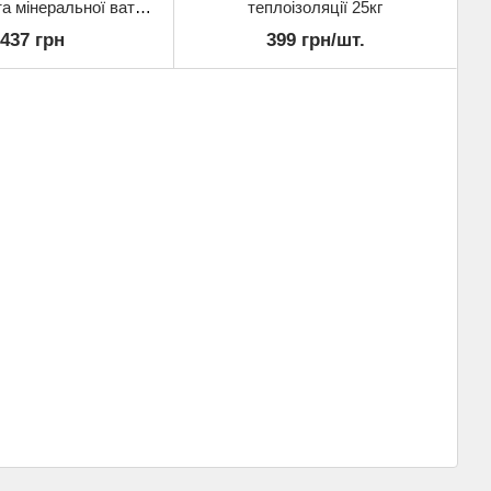
а мінеральної вати
теплоізоляції 25кг
25кг
437 грн
399 грн/шт.