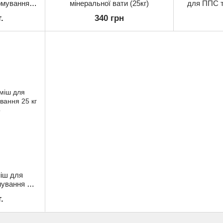
рмування)
мінеральної вати (25кг)
для ППС т
.
340 грн
міш для
мування 25
.