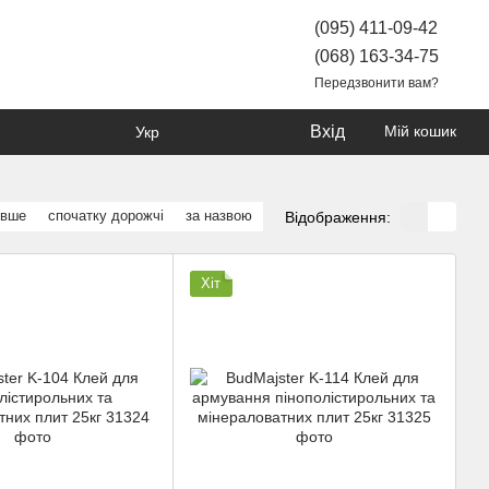
(095) 411-09-42
(068) 163-34-75
Передзвонити вам?
Вхід
Мій кошик
Укр
евше
спочатку дорожчі
за назвою
Відображення:
Хіт