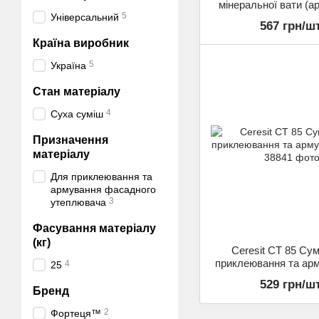
мінеральної вати (а
5
Універсальний
(25 кг)
567 грн/шт
Країна виробник
5
Україна
Стан матеріалу
4
Суха суміш
Призначення
матеріалу
Для приклеювання та
армування фасадного
3
утеплювача
Фасування матеріалу
(кг)
Ceresit СТ 85 Су
приклеювання та ар
4
25
кг
529 грн/шт
Бренд
2
Фортеця™