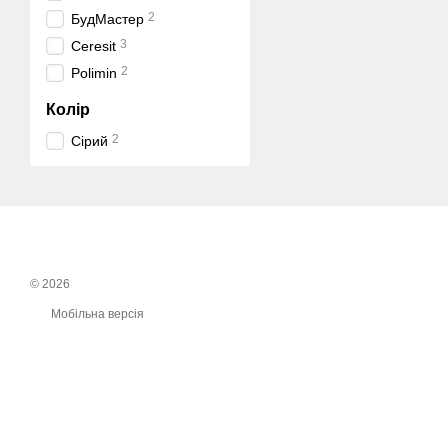
2
БудМастер
3
Ceresit
2
Polimin
Колір
2
Сірий
© 2026
Мобільна версія