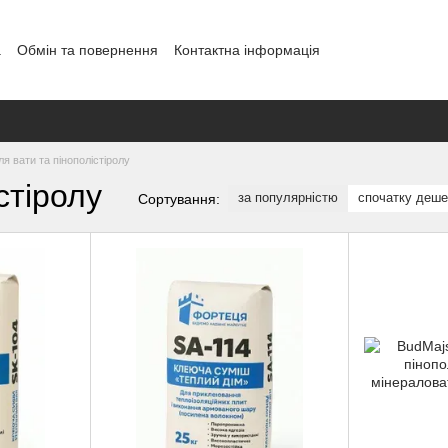
а
Обмін та повернення
Контактна інформація
ля вати та пінополістіролу
стіролу
за популярністю
спочатку деш
Сортування: