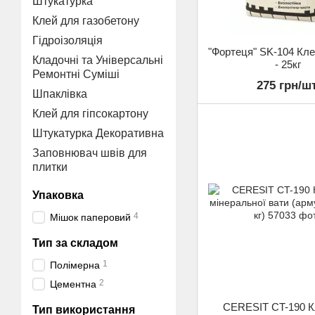
Штукатурка
Клей для газобетону
Гідроізоляція
"Фортеця" SK-104 Кл
Кладочні та Універсальні
- 25кг
Ремонтні Суміші
275 грн/шт
Шпаклівка
Клей для гіпсокартону
Штукатурка Декоративна
Заповнювач швів для
плитки
Упаковка
4
Мішок паперовий
Тип за складом
1
Полімерна
2
Цементна
CERESIT CT-190 К
Тип використання