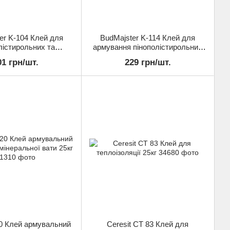
er K-104 Клей для
BudMajster K-114 Клей для
лістирольних та
армування пінополістирольних
ватних плит 25кг
та мінераловатних плит 25кг
01 грн/шт.
229 грн/шт.
20 Клей армувальний
Ceresit СТ 83 Клей для