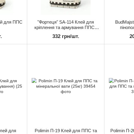
ей для ППС
"Фортеця" SА-114 Клей для
BudMajst
кріплення та армування ППС -
пінопо
25кг
мінерало
.
332 грн/шт.
2
лей для
Polimin П-19 Клей для ППС та
Polimin П-