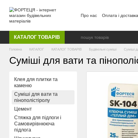
Перейти до основного контенту
Про нас
Оплата і доставк
КАТАЛОГ ТОВАРІВ
Головна
КАТАЛОГ
КАТАЛОГ ТОВАРІВ
Будівельні суміші
Суміші д
Суміші для вати та пінополі
Клея для плитки та
каменю
Суміші для вати та
пінополістіролу
Цемент
Стяжка для підлоги і
Самовирівнююча
підлога