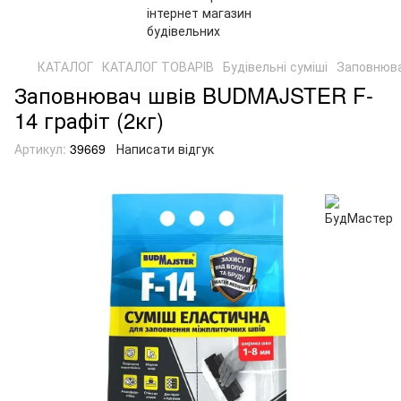
КАТАЛОГ
КАТАЛОГ ТОВАРІВ
Будівельні суміші
Заповнюва
Заповнювач швів BUDMAJSTER F-
14 графіт (2кг)
Артикул:
39669
Написати відгук