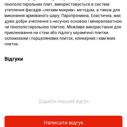
пінополістирольних плит, використовується в системі
утеплення фасадів «легким мокрим» методом, а також для
виконання армованого шару. Паропроникна. Еластична, має
дуже добре зчеплення з несучою основою і мінераловатною
чи пінополістирольною плитою. Можливе використання для
приклеювання на стіни або підлогу керамічної плитки,
скломозаїки і порцелянових плиток, клінкерних і кам’яних
плиток.
Відгуки
Додайте перший відгук
Написати відгук