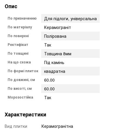
Опис
По призначенню
Для підлоги, універсальна
По матеріалу
Керамограніт
По поверхні
Полірована
Ректифікат
Так
По товщині
Товщина 8мм
На що схожа
Під камінь
По формі плиток
квадратна
По довжині, см
60.00
По висоті, см
60.00
Морозостійка
Так
Характеристики
Вид плитки
Керамогранітна