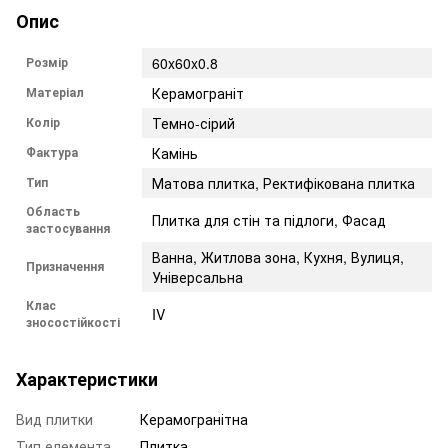
Опис
Розмір
60x60x0.8
Матеріал
Керамограніт
Колір
Темно-сірий
Фактура
Камінь
Тип
Матова плитка, Ректифікована плитка
Область
Плитка для стін та підлоги, Фасад
застосування
Ванна, Житлова зона, Кухня, Вулиця,
Призначення
Універсальна
Клас
IV
зносостійкості
Характеристики
Вид плитки
Керамогранітна
Тип елемента
Плитка