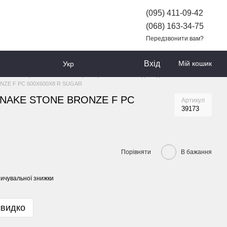
(095) 411-09-42
(068) 163-34-75
Передзвонити вам?
Вхід
Мій кошик
Укр
АРІВ
Керамічна плитка та керамограніт
Плитка для підлоги та стін
ONZE F PC 600X600X8 R SUGAR
 SNAKE STONE BRONZE F PC
Артикул
39173
Порівняти
В бажання
ичувальної знижки
швидко