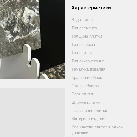
Характеристики
Вид плитки
Тип елемента
Толщина плитки
Тип поверхні
Тип плитки
Тип використання
Тематика изделия
Країна виробник
Ступінь блиску
Сорт плитки
Ширина плитки
Назначение плитки
Материал изделия
Количество плиток в одной
упаковке