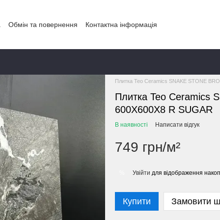
а
Обмін та повернення
Контактна інформація
Головна
КАТАЛОГ
КАТАЛОГ ТОВ
Плитка Teo Ceramics SNAKE STONE BR
Плитка Teo Ceramics
600X600X8 R SUGAR
В наявності
Написати відгук
749 грн/м²
Увійти
для відображення накоп
%
Купити
Замовити 