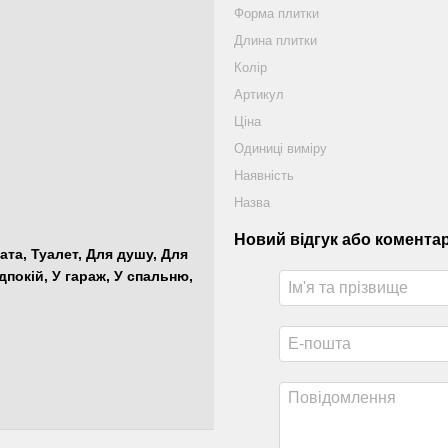
Форма плитки
Длина плитки
Колір
Артикул
Ціна
Одиниці виміру
Наявність
Назва
Новий відгук або комента
ната, Туалет, Для душу, Для
дпокій, У гараж, У спальню,