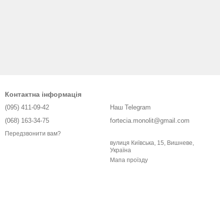
Контактна інформація
(095) 411-09-42
Наш Telegram
(068) 163-34-75
fortecia.monolit@gmail.com
Передзвонити вам?
вулиця Київська, 15, Вишневе,
Україна
Мапа проїзду