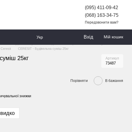
(095) 411-09-42
(068) 163-34-75
Передзвонити вам?
Вхід
Мій кошик
Укр
АРІВ
Будівельні суміші
Кладочні та Універсальні Ремонтні Суміші
 Ceresit
CERESIT - Будівельна суміш 25кг
суміш 25кг
Артикул
73487
Порівняти
В бажання
ичувальної знижки
швидко