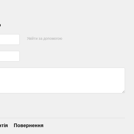
р
Увійти за допомогою
нтія
Повернення