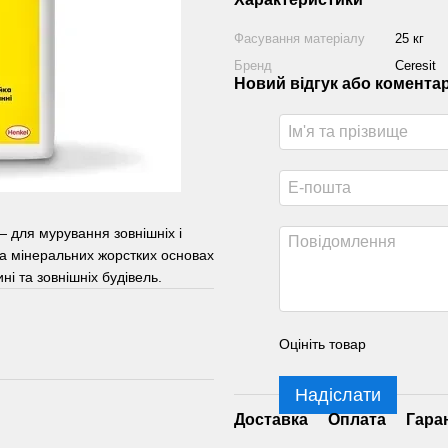
Фасування матеріалу
25 кг
Бренд
Ceresit
Новий відгук або комента
для мурування зовнішніх і
на мінеральних жорстких основах
і та зовнішніх будівель.
Оцініть товар
Надіслати
Доставка
Оплата
Гара