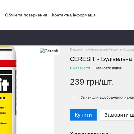
а
Обмін та повернення
Контактна інформація
Головна
КАТАЛОГ
КАТАЛОГ ТОВ
Кладочні та Універсальні Ремонтні Суміші
CERESIT - Будівельна 
В наявності
Написати відгук
239 грн/шт.
Увійти
для відображення накоп
%
Купити
Замовити 
Характеристики