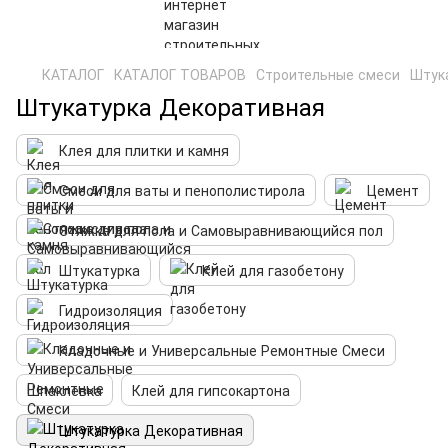
КАТАЛОГ
КАТАЛОГ ТОВАРОВ
Строительные смеси
Штук
Штукатурка Декоративная
Клея для плитки и камня
Смеси для ваты и пенополистирола
Цемент
Стяжка для пола и Самовыравнивающийся пол
Штукатурка
Клей для газобетону
Гидроизоляция
Кладочные и Универсальные Ремонтные Смеси
Шпаклевка
Клей для гипсокартона
Штукатурка Декоративная