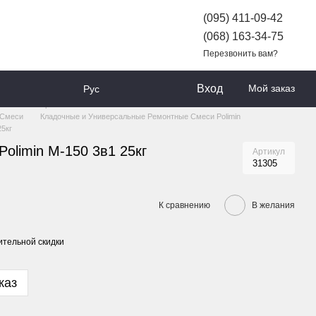
(095) 411-09-42
(068) 163-34-75
Перезвонить вам?
Вход
Мой заказ
Рус
АРОВ
Строительные смеси
 Смеси
Кладочные и Универсальные Ремонтные Смеси Polimin
25кг
olimin М-150 3в1 25кг
Артикул
31305
К сравнению
В желания
тельной скидки
каз