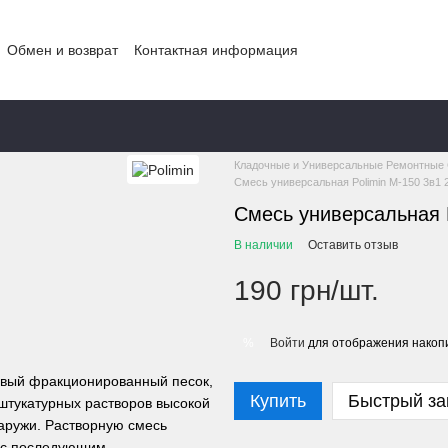
Обмен и возврат
Контактная информация
Главная
КАТАЛОГ
КАТАЛОГ ТОВ
Кладочные и Универсальные Ремонтные
Смесь универсальная Polimin М-150 3в1 
Смесь универсальная P
В наличии
Оставить отзыв
190 грн/шт.
Войти
для отображения накопи
%
цевый фракционированный песок,
Купить
Быстрый за
штукатурных растворов высокой
наружи. Растворную смесь
я с последующим