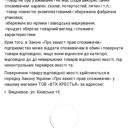
споживачем: карапін, сколів, потертостей, пятен і т.п.;
-товар повністю укомплектований і збережена фабрична
упаковка;
-збережені всі ярлики і заводська маркування;
-продукт зберігає товарний вигляд і споживчі
характеристики.
Крім того, в Законі «Про захист прав споживачів»
підприємство може віддати споживачам в обмін і повернути
товари відповідної, якщо вони віднесені до категорії,
відповідно до дії невирішених товарів відповідної якості, під
неконтрольних перевірок якості та.
Повернення товару відповідної якості здійснюється в
порядку Закону України «Про захист прав споживачів» у
нашому магазині ТОВ «ВТК КРЕСТЬЯ» за адресою:
г. Вишневое, ул. Київська 15.