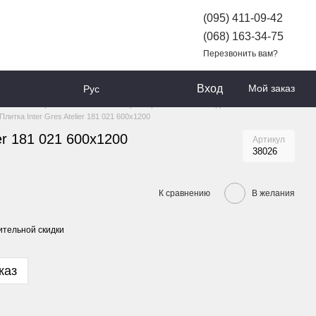
(095) 411-09-42
(068) 163-34-75
Перезвонить вам?
Вход
Мой заказ
Рус
АРОВ
Керамическая плитка и керамогранит
Плитка для пола и стен
Плитка Inter Gres Atelier 181 021 600x1200
ier 181 021 600x1200
Артикул
38026
К сравнению
В желания
тельной скидки
каз