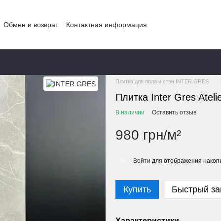
Обмен и возврат
Контактная информация
Главная
КАТАЛОГ
КАТАЛОГ ТОВ
Плитка для пола и стен INTER GRES
Плитка Inter Gres Atel
В наличии
Оставить отзыв
980 грн/м²
Войти
для отображения накопи
%
Купить
Быстрый за
Характеристики