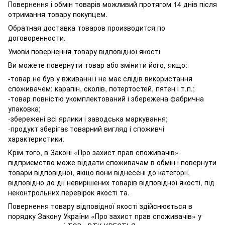
Повернення і обмін товарів можливий протягом 14 днів після
отримання товару покупцем.
Обратная доставка товаров производится по
договоренности.
Умови повернення товару відповідної якості
Ви можете повернути товар або змінити його, якщо:
-товар не був у вживанні і не має слідів використання
споживачем: карапін, сколів, потертостей, пятен і т.п.;
-товар повністю укомплектований і збережена фабрична
упаковка;
-збережені всі ярлики і заводська маркування;
-продукт зберігає товарний вигляд і споживчі
характеристики.
Крім того, в Законі «Про захист прав споживачів»
підприємство може віддати споживачам в обмін і повернути
товари відповідної, якщо вони віднесені до категорії,
відповідно до дії невирішених товарів відповідної якості, під
неконтрольних перевірок якості та.
Повернення товару відповідної якості здійснюється в
порядку Закону України «Про захист прав споживачів» у