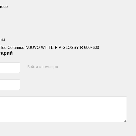
Group
чии
 Teo Ceramics NUOVO WHITE F P GLOSSY R 600x600
тарий
Войти с помощью