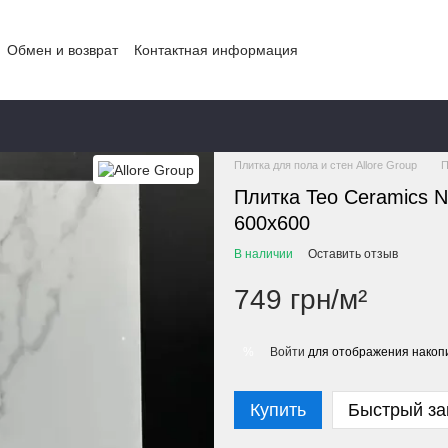
Обмен и возврат
Контактная информация
Главная
КАТАЛОГ
КАТАЛОГ ТОВ
Плитка для пола и стен Allore Group
П
Плитка Teo Ceramics
600x600
В наличии
Оставить отзыв
749 грн/м²
Войти
для отображения накопи
%
Купить
Быстрый за