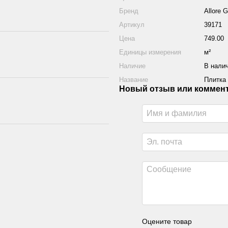
Бренд
Allore 
Артикул
39171
Цена
749.00
Единицы измерения
м²
Наличие
В нали
Название
Плитка
Новый отзыв или коммен
Оцените товар