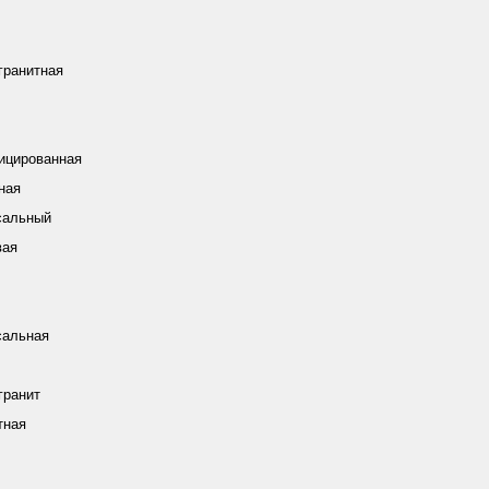
гранитная
ицированная
ная
сальный
вая
сальная
гранит
тная