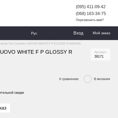
(095) 411-09-42
(068) 163-34-75
Перезвонить вам?
Вход
Мой заказ
Рус
АРОВ
Керамическая плитка и керамогранит
Плитка для пола и стен
литка Teo Ceramics NUOVO WHITE F P GLOSSY R 600x600
 NUOVO WHITE F P GLOSSY R
Артикул
39171
К сравнению
В желания
тельной скидки
каз