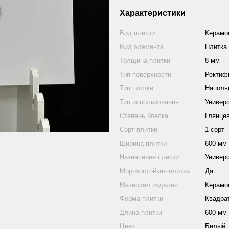
Характеристики
Вид плитки
Керамо
Вид элемента
Плитка
Толщина плитки
8 мм
Тип поверхности
Ректиф
Тип плитки
Наполь
Тип использования
Универ
Степень блеска
Глянце
Сорт плитки
1 сорт
Ширина плитки
600 мм
Назначение плитки
Универ
Морозостойкая плитка
Да
Материал изделия
Керамо
Форма плитки
Квадра
Длина плитки
600 мм
Цвет
Белый