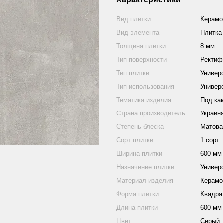
Вид плитки
Керамо
Вид элемента
Плитка
Толщина плитки
8 мм
Тип поверхности
Ректиф
Тип плитки
Универ
Тип использования
Универ
Тематика изделия
Под ка
Страна производитель
Украин
Степень блеска
Матова
Сорт плитки
1 сорт
Ширина плитки
600 мм
Назначение плитки
Универ
Материал изделия
Керамо
Форма плитки
Квадра
Длина плитки
600 мм
Цвет
Серый