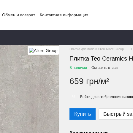
Обмен и возврат
Контактная информация
Главная
КАТАЛОГ
КАТАЛОГ ТОВ
Плитка для пола и стен Allore Group
П
Плитка Teo Ceramics H
В наличии
Оставить отзыв
659 грн/м²
Войти
для отображения накопи
%
Купить
Быстрый за
Характеристики