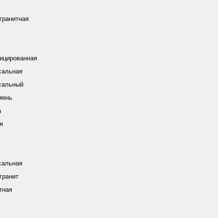
гранитная
ицированная
сальная
сальный
мень
а
я
сальная
гранит
тная