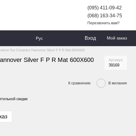
(095) 411-09-42
(068) 163-34-75
Перезвонить вам?
Вход
Мой заказ
Рус
АРОВ
Керамическая плитка и керамогранит
Плитка для пола и стен
литка Teo Ceramics Hannover Silver F P R Mat 600X600
annover Silver F P R Mat 600X600
Артикул
39169
К сравнению
В желания
тельной скидки
каз