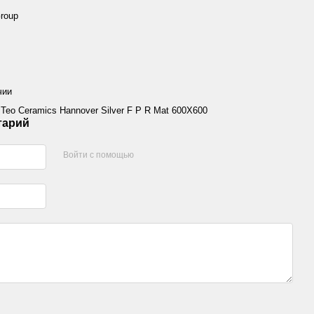
Group
чии
Teo Ceramics Hannover Silver F P R Mat 600X600
тарий
Войти с помощью