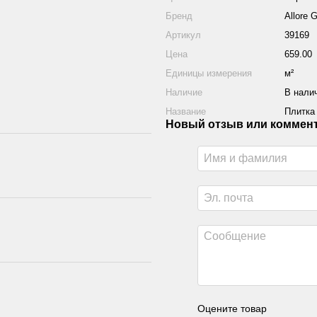
Бренд
Allore 
Артикул
39169
Цена
659.00
Единицы измерения
м²
Наличие
В нали
Название
Плитка 
Новый отзыв или коммен
Оцените товар