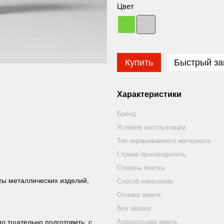
Цвет
Купить
Быстрый за
Характеристики
Бренд
Условия эксплуатации
Тип окрашиваемого материала
Страна производитель
Степень блеска
ты металлических изделий,
Способ нанесения
Основа эмали
Без запаха
о тщательно подготовить: с
Аэрозольная эмаль