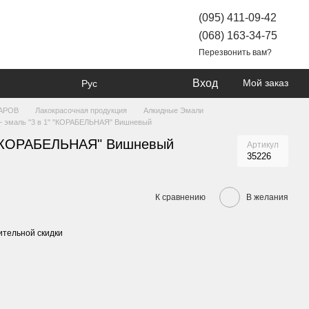
(095) 411-09-42
(068) 163-34-75
Перезвонить вам?
Вход
Мой заказ
Рус
АРОВ
Лакокрасочная продукция
Алкидные Эмали
 – эмаль "3 в 1" "КОРАБЕЛЬНАЯ" Вишневый
" "КОРАБЕЛЬНАЯ" Вишневый
Артикул
35226
К сравнению
В желания
тельной скидки