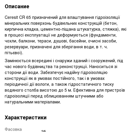
Описание
Ceresit CR 65 призначений для влаштування гідроізоляції
мінеральних поверхонь будівельних конструкцій (бетон,
кирпична кладка, цементно-піщана штукатурка, стяжка), які
в процесі експлуатації не деформуються (фундаменти,
чохли, балкони, тераси, душові, басейни, очисні засоби,
резервуари, призначені для зберігання води, в т. ч.
пітьєвої).
Замінюється всередині і снаружи зданий і сооружений, під
час нового будівництва та реконструкції. Наноситься зі
сторони дії води. Забезпечує надійну гідроізоляцію
конструкції як в умовах постійного, так і в умовах
періодичної дії вологи, а також гідростатичного тиску
водяного столба висотою до 5 м. Ефективна для пристроїв
гідроізоляції перед облицюванням штучними або
натуральними матеріалами.
Характеристики
Фасовка
25