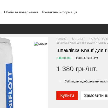
а
Обмін та повернення
Контактна інформація
Головна
КАТАЛОГ
КАТАЛОГ ТОВ
Шпаклівка Knauf для гіпсокартону Uniflott 
Шпаклівка Knauf для гіп
В наявності
Написати відгук
1 380 грн/шт.
Увійти
для відображення накоп
%
Купити
Замовити 