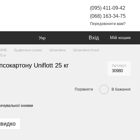
(095) 411-09-42
(068) 163-34-75
Передзвонити вам?
Вхід
Мій кошик
Укр
АРІВ
Будівельні суміші
Шпаклівка
Шпаклівка Knauf
25 кг
сокартону Uniflott 25 кг
Артикул
30980
Порівняти
В бажання
ичувальної знижки
швидко