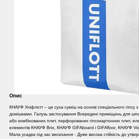
Опис
КНАУФ Уніфлотт – це суха суміш на основі спеціального гіпсу
домішками. Галузь застосування Всередині приміщень для шпа
або комбінованих плит, перфорованих гіпсокартонних плит, еле
елементів КНАУФ Brio, КНАУФ GIFAboard і GIFAfloor, КНАУФ Vidiwa
Мала усадка під час висихання - Дуже висока стійкість до утво