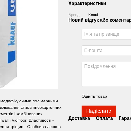
Характеристики
Бренд
Knauf
Новий відгук або комента
Оцініть товар
 з модифікуючими полімерними
клювання стиків гіпсокартонних
Надіслати
ментів і комбінованих
Доставка
Оплата
Гара
ll і Vidifloor. Властивості -
рення тріщин - Особливо легка в