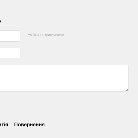
р
Увійти за допомогою
нтія
Повернення