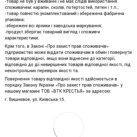
-товар не був у вживанні і не має слідів використання
споживачем: карапін, сколів, потертостей, пятен і т.п.;
-товар повністю укомплектований і збережена фабрична
упаковка;
-збережені всі ярлики і заводська маркування;
-продукт зберігає товарний вигляд і споживчі
характеристики.
Крім того, в Законі «Про захист прав споживачів»
підприємство може віддати споживачам в обмін і повернути
товари відповідної, якщо вони віднесені до категорії,
відповідно до дії невирішених товарів відповідної якості, під
неконтрольних перевірок якості та.
Повернення товару відповідної якості здійснюється в
порядку Закону України «Про захист прав споживачів» у
нашому магазині ТОВ «ВТК КРЕСТЬЯ» за адресою:
г. Вишневое, ул. Київська 15.