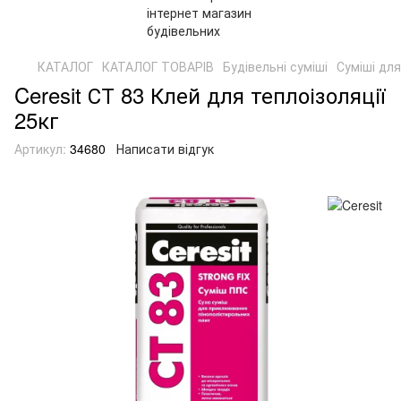
КАТАЛОГ
КАТАЛОГ ТОВАРІВ
Будівельні суміші
Суміші для
Ceresit СТ 83 Клей для теплоізоляції
25кг
Артикул:
34680
Написати відгук