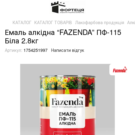
КАТАЛОГ
КАТАЛОГ ТОВАРІВ
Лакофарбова продукція
Алк
Емаль алкідна “FAZENDA” ПФ-115
Біла 2.8кг
Артикул:
1754251997
Написати відгук