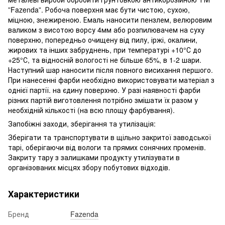
”Fazenda”. Робоча поверхня має бути чистою, сухою,
міцною, знежиреною. Емаль наносити пензлем, велюровим
валиком з висотою ворсу 4мм або розпилювачем на суху
поверхню, попередньо очищену від пилу, іржі, окалини,
жирових та інших забруднень, при температурі +10°С до
+25°С, та відносній вологості не більше 65%, в 1-2 шари.
Наступний шар наносити після повного висихання першого.
При нанесенні фарби необхідно використовувати матеріал з
однієї партії. на єдину поверхню. У разі наявності фарби
різних партій виготовлення потрібно змішати їх разом у
необхідній кількості (на всю площу фарбування).
Запобіжні заходи, зберігання та утилізація:
Зберігати та транспортувати в щільно закритої заводської
тарі, оберігаючи від вологи та прямих сонячних променів.
Закриту тару з залишками продукту утилізувати в
організованих місцях збору побутових відходів.
Характеристики
Бренд
Fazenda