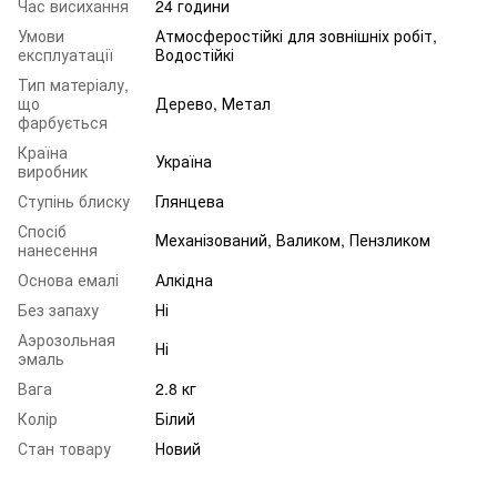
Час висихання
24 години
Умови
Атмосферостійкі для зовнішніх робіт,
експлуатації
Водостійкі
Тип матеріалу,
що
Дерево, Метал
фарбується
Країна
Україна
виробник
Ступінь блиску
Глянцева
Спосіб
Механізований, Валиком, Пензликом
нанесення
Основа емалі
Алкідна
Без запаху
Ні
Аэрозольная
Ні
эмаль
Вага
2.8 кг
Колір
Білий
Стан товару
Новий